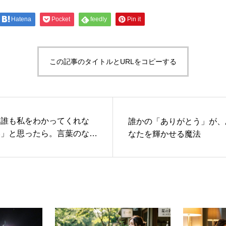
Hatena
Pocket
feedly
Pin it
この記事のタイトルとURLをコピーする
「誰も私をわかってくれな
誰かの「ありがとう」が、
い」と思ったら。言葉のない
なたを輝かせる魔法
ぬくもりに甘えて、心を満た
すリセット術