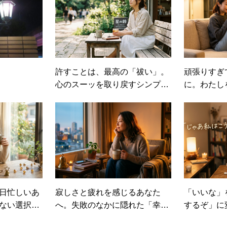
許すことは、最高の「祓い」。
頑張りすぎ
心のスーッを取り戻すシンプル
に。わたし
な習慣
習慣
日忙しいあ
寂しさと疲れを感じるあなた
「いいな」
ない選択」
へ。失敗のなかに隠れた「幸せ
するぞ」に
豊かな暮ら
の種」の見つけ方