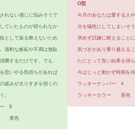
O型
されない感じに悩みそうで
今月のあなたは愛する人
していたものが得られなか
分を犠牲にしてしまいそ
役として振る舞えないため
求めず試練に耐えること
。過剰な嫉妬や不満は無駄
気づきがあり乗り越える
消費するだけです。でも、
たにとって良い結果を得
を思いやる気持ちがあれば
今はじっと動かず時期を
の緩みが太りすぎを招くの
ラッキーナンバー 4
う。
ラッキーカラー 茶色
ー 6
ー 黄色